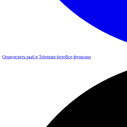
Определить рыб в Telegram боте
Все функции