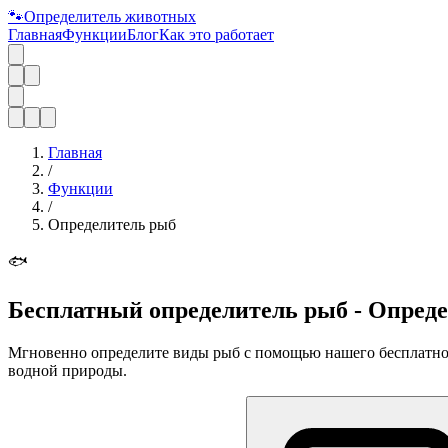
🐾
Определитель животных
Главная
Функции
Блог
Как это работает
Главная
/
Функции
/
Определитель рыб
🐟
Бесплатный определитель рыб - Опреде
Мгновенно определите виды рыб с помощью нашего бесплатного 
водной природы.