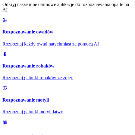
Odkryj nasze inne darmowe aplikacje do rozpoznawania oparte na
AI
🦋
Rozpoznawanie owadów
Rozpoznaj każdy owad natychmiast za pomocą AI
🐛
Rozpoznawanie robaków
Rozpoznaj gatunki robaków ze zdjęć
🦋
Rozpoznawanie motyli
Rozpoznaj gatunki motyli łatwo
🕷️