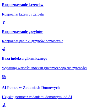
Rozpoznawanie krzewów
Rozpoznaj krzewy i zarośla
🍄
Rozpoznawanie grzybów
Rozpoznaj gatunki grzybów bezpiecznie
🍎
Baza indeksu glikemicznego
Wyszukaj wartości indeksu glikemicznego dla żywności
📚
AI Pomoc w Zadaniach Domowych
Uzyskaj pomoc z zadaniami domowymi od AI
👗