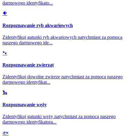
darmowego identyfikato
...
🐠
Rozpoznawanie ryb akwariowych
Zidentyfikuj gatunki ryb akwariowych natychmiast za pomocą
naszego darmowego ide
...
🐾
Rozpoznawanie zwierząt
Zidentyfikuj dowolne zwierzę natychmiast za pomocą naszego
darmowego identyfikat
...
🐍
Rozpoznawanie węży
Zidentyfikuj gatunki węży natychmiast za pomocą naszego
darmowego identyfikatora
...
🐟