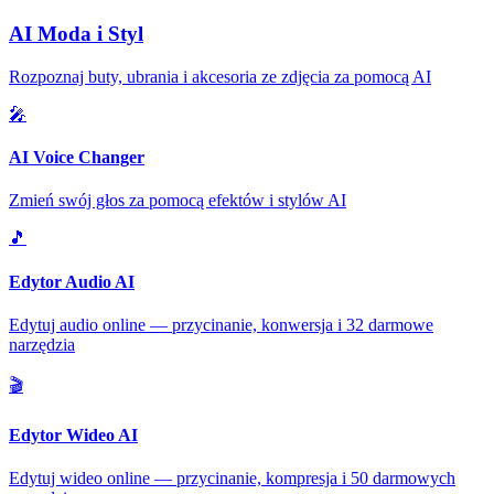
AI Moda i Styl
Rozpoznaj buty, ubrania i akcesoria ze zdjęcia za pomocą AI
🎤
AI Voice Changer
Zmień swój głos za pomocą efektów i stylów AI
🎵
Edytor Audio AI
Edytuj audio online — przycinanie, konwersja i 32 darmowe
narzędzia
🎬
Edytor Wideo AI
Edytuj wideo online — przycinanie, kompresja i 50 darmowych