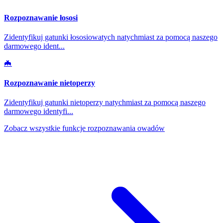
Rozpoznawanie łososi
Zidentyfikuj gatunki łososiowatych natychmiast za pomocą naszego
darmowego ident
...
🦇
Rozpoznawanie nietoperzy
Zidentyfikuj gatunki nietoperzy natychmiast za pomocą naszego
darmowego identyfi
...
Zobacz wszystkie funkcje rozpoznawania owadów