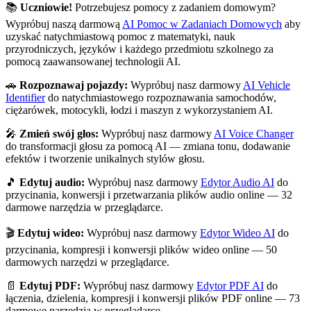
📚
Uczniowie!
Potrzebujesz pomocy z zadaniem domowym?
Wypróbuj naszą darmową
AI Pomoc w Zadaniach Domowych
aby
uzyskać natychmiastową pomoc z matematyki, nauk
przyrodniczych, języków i każdego przedmiotu szkolnego za
pomocą zaawansowanej technologii AI.
🚗
Rozpoznawaj pojazdy:
Wypróbuj nasz darmowy
AI Vehicle
Identifier
do natychmiastowego rozpoznawania samochodów,
ciężarówek, motocykli, łodzi i maszyn z wykorzystaniem AI.
🎤
Zmień swój głos:
Wypróbuj nasz darmowy
AI Voice Changer
do transformacji głosu za pomocą AI — zmiana tonu, dodawanie
efektów i tworzenie unikalnych stylów głosu.
🎵
Edytuj audio:
Wypróbuj nasz darmowy
Edytor Audio AI
do
przycinania, konwersji i przetwarzania plików audio online — 32
darmowe narzędzia w przeglądarce.
🎬
Edytuj wideo:
Wypróbuj nasz darmowy
Edytor Wideo AI
do
przycinania, kompresji i konwersji plików wideo online — 50
darmowych narzędzi w przeglądarce.
📄
Edytuj PDF:
Wypróbuj nasz darmowy
Edytor PDF AI
do
łączenia, dzielenia, kompresji i konwersji plików PDF online — 73
darmowe narzędzia w przeglądarce.