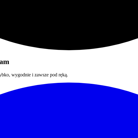
ram
bko, wygodnie i zawsze pod ręką.