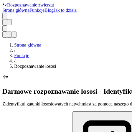
🐾
Rozpoznawanie zwierząt
Strona główna
Funkcje
Blog
Jak to działa
Strona główna
/
Funkcje
/
Rozpoznawanie łososi
🐟
Darmowe rozpoznawanie łososi - Identyfikuj
Zidentyfikuj gatunki łososiowatych natychmiast za pomocą naszego dar